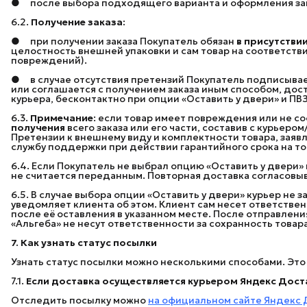
● после выбора подходящего варианта и оформления зак
6.2.
Получение заказа:
● при получении заказа Покупатель обязан
в присутстви
целостность внешней упаковки и сам товар на соответстви
повреждений).
● в случае отсутствия претензий Покупатель подписывае
или соглашается с получением заказа иным способом, досту
курьера, бесконтактно при опции «Оставить у двери» и П
6.3.
Примечание
: если товар имеет повреждения или не со
получения
всего заказа или его части, составив с курьер
Претензии к внешнему виду и комплектности товара, заяв
службу поддержки при действии гарантийного срока на то
6.4. Если Покупатель не выбрал опцию «Оставить у двери» 
не считается переданным. Повторная доставка согласовыв
6.5. В случае выбора опции «Оставить у двери» курьер не з
уведомляет клиента об этом. Клиент сам несет ответстве
после её оставления в указанном месте. После отправлен
«Альгеба» не несут ответственности за сохранность товара
7. Как узнать статус посылки
Узнать статус посылки можно несколькими способами. Это з
7.1.
Если доставка осуществляется курьером Яндекс Доста
Отследить посылку можно
на официальном сайте Яндекс 