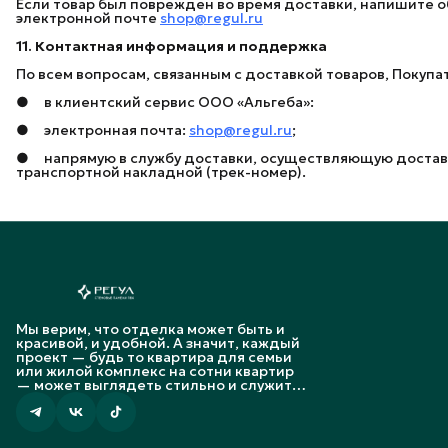
Если товар был поврежден во время доставки, напишите о
электронной почте
shop@regul.ru
11. Контактная информация и поддержка
По всем вопросам, связанным с доставкой товаров, Покупа
● в клиентский сервис ООО «Альгеба»:
● электронная почта:
shop@regul.ru
;
● напрямую в службу доставки, осуществляющую доставку
транспортной накладной (трек-номер).
Мы верим, что отделка может быть и
красивой, и удобной. А значит, каждый
проект — будь то квартира для семьи
или жилой комплекс на сотни квартир
— может выглядеть стильно и служить
долго.