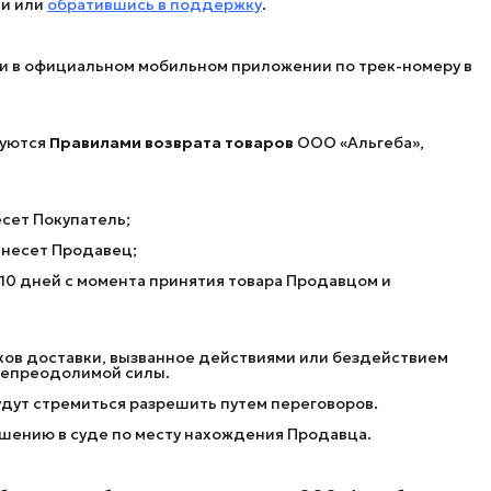
ии или
обратившись в поддержку
.
и в официальном мобильном приложении по трек-номеру в
руются
Правилами возврата товаров
ООО «Альгеба»,
сет Покупатель;
несет Продавец;
0 дней с момента принятия товара Продавцом и
оков доставки, вызванное действиями или бездействием
 непреодолимой силы.
будут стремиться разрешить путем переговоров.
ешению в суде по месту нахождения Продавца.