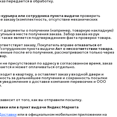
аз передается в обработку.
и курьера или сотрудника пункта выдачи
проверить
е заказу (комплектность, отсутствие механических
т документы о получении (например, товарную накладную)
пным в месте получения заказа. Забор заказа из рук
ВЗ также является подтверждением факта проверки товара.
ответствует заказу, Покупатель вправе
отказаться от 
ом/сотрудником пункта выдачи
Акт о несоответствии товара
.
ленные после его получения, рассматриваются только через
вар.
и не присутствовал по адресу в согласованное время, заказ
ается и может оплачиваться отдельно.
аходит в квартиру, а оставляет заказ у входной двери и
нность за дальнейшее получение и сохранность посылки
ия уведомления о доставке компания-перевозчик и ООО
.
ависит от того, как вы отправили посылку.
вки или в пункт выдачи Яндекс Маркета
Доставки
или в официальном мобильном приложении на