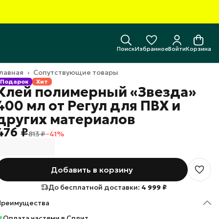
Поиск
Избранное
Войти
Корзина
лавная
›
Сопутствующие товары
Подарок
Хит
Клей полимерный «Звезда»
400 мл от Регул для ПВХ и
других материалов
476 ₽
813 ₽
−
41
%
Добавить в корзину
До бесплатной доставки:
4 999 ₽
Преимущества
Оплата частями в Сплит