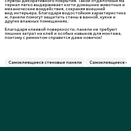
службы декоративного покрытия. Такой отделочный ма
териал легко выдерживает когти домашних животных и
механические воздействия, сохраняя внешний
вид интерьера. Благодаря водостойким характеристика
м, панели помогут защитить стены в ванной, кухне и
других влажных помещениях.
Благодаря клеевой поверхности, панели не требуют
лишних затрат на клей и особых навыков для монтажа,
поэтому с ремонтом справится даже новичок!
Самоклеящиеся стеновые панели
Самоклеящиеся ст