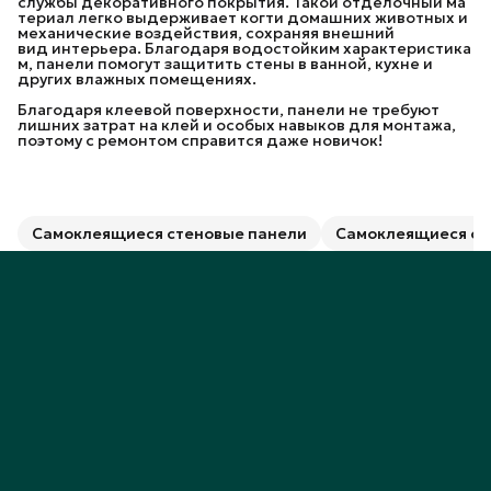
службы декоративного покрытия. Такой отделочный ма
териал легко выдерживает когти домашних животных и
механические воздействия, сохраняя внешний
вид интерьера. Благодаря водостойким характеристика
м, панели помогут защитить стены в ванной, кухне и
других влажных помещениях.
Благодаря клеевой поверхности, панели не требуют
лишних затрат на клей и особых навыков для монтажа,
поэтому с ремонтом справится даже новичок!
Самоклеящиеся стеновые панели
Самоклеящиеся ст