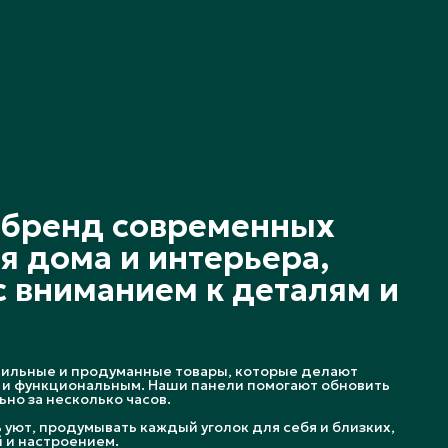
Дизайн
дерево
штрихкод
4627198197426
Бренд
Регул
о бренд современных
я дома и интерьера,
 вниманием к деталям и
тильные и продуманные товары, которые делают
и функциональным. Наши панели помогают обновить
но за несколько часов.
уют, продумывать каждый уголок для себя и близких,
 и настроением.