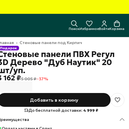
Поиск
Избранное
Войти
Корзина
лавная
›
Стеновые панели под Кирпич
Подарок
Стеновые панели ПВХ Регул
3D Дерево "Дуб Наутик" 20
шт/уп.
3 162 ₽
5 005 ₽
−
37
%
Добавить в корзину
До бесплатной доставки:
4 999 ₽
Преимущества
Оплата частями в Сплит