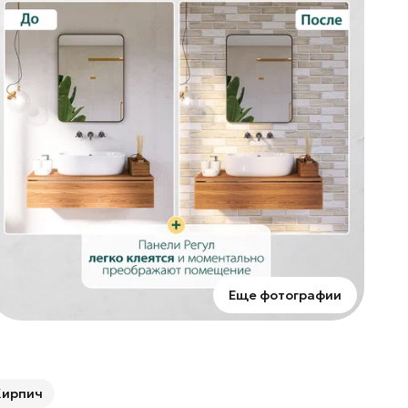
п
у
о
с
Н
Еще фотографии
Кирпич