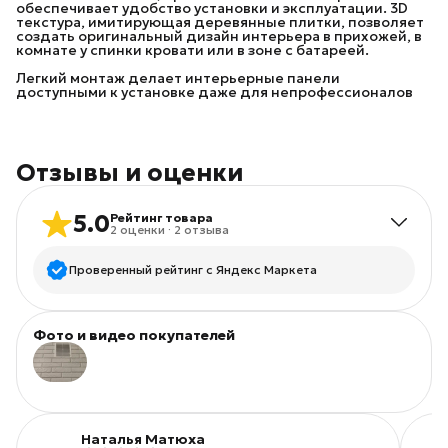
обеспечивает удобство установки и эксплуатации. 3D
текстура, имитирующая деревянные плитки, позволяет
создать оригинальный дизайн интерьера в прихожей, в
комнате у спинки кровати или в зоне с батареей.
Легкий монтаж делает интерьерные панели
доступными к установке даже для непрофессионалов
Отзывы и оценки
5.0
Рейтинг товара
2
оценки
·
2
отзыва
Проверенный рейтинг с Яндекс Маркета
5
звёзд
2
Фото и видео покупателей
4
звезды
0
3
звезды
0
+
1
2
звезды
0
1
звезда
0
Наталья Матюха