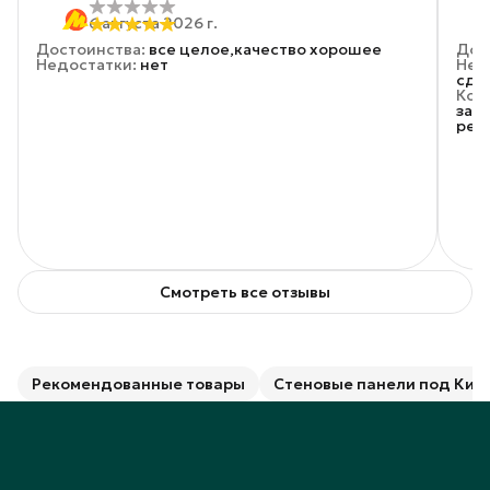
6 августа 2026 г.
Достоинства
:
все целое,качество хорошее
Дос
Недостатки
:
нет
Нед
сде
Ком
запа
рек
Смотреть все отзывы
Рекомендованные товары
Стеновые панели под Кир