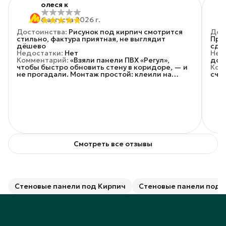
олеся к
6 августа 2026 г.
Достоинства
:
Рисунок под кирпич смотрится
Дос
стильно, фактура приятная, не выглядит
При
дёшево
сде
Недостатки
:
Нет
Нед
Комментарий
:
«Взяли панели ПВХ «Регул»,
дос
чтобы быстро обновить стену в коридоре, — и
Ком
не прогадали. Монтаж простой: клеили на
счи
жидкие гвозди, справились вдвоём за пару
часов. Панели лёгкие, режутся обычными
ножницами, стыки получаются ровные. Рисунок
под кирпич смотрится стильно, фактура
приятная, не выглядит дёшево
Смотреть все отзывы
Стеновые панели под Кирпич
Стеновые панели под 