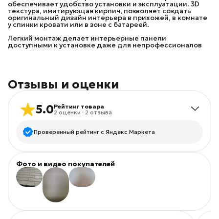
обеспечивает удобство установки и эксплуатации. 3D
текстура, имитирующая кирпич, позволяет создать
оригинальный дизайн интерьера в прихожей, в комнате
у спинки кровати или в зоне с батареей.
Легкий монтаж делает интерьерные панели
доступными к установке даже для непрофессионалов
Отзывы и оценки
5.0
Рейтинг товара
2
оценки
·
2
отзыва
Проверенный рейтинг с Яндекс Маркета
5
звёзд
2
Фото и видео покупателей
4
звезды
0
3
звезды
0
+
2
2
звезды
0
1
звезда
0