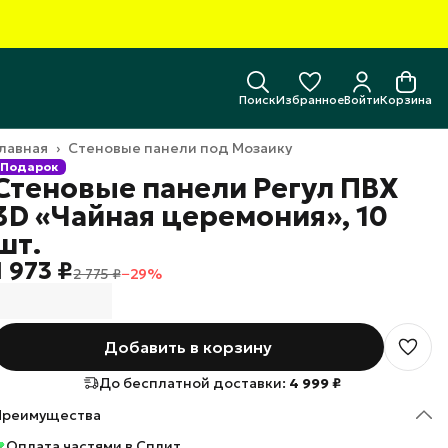
Поиск
Избранное
Войти
Корзина
лавная
›
Стеновые панели под Мозаику
Подарок
Стеновые панели Регул ПВХ
3D «Чайная церемония», 10
шт.
1 973 ₽
2 775 ₽
−
29
%
Добавить в корзину
До бесплатной доставки:
4 999 ₽
Преимущества
Оплата частями в Сплит