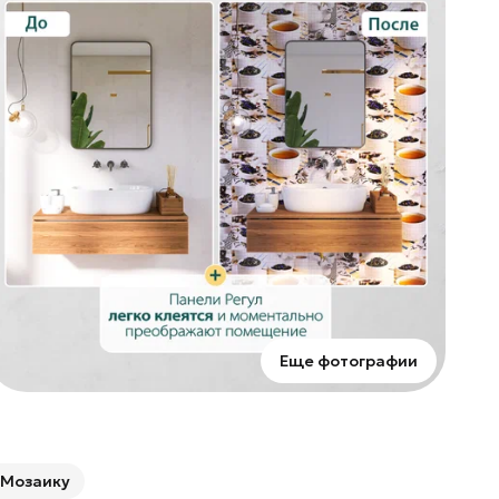
п
у
д
и
Еще фотографии
 Мозаику