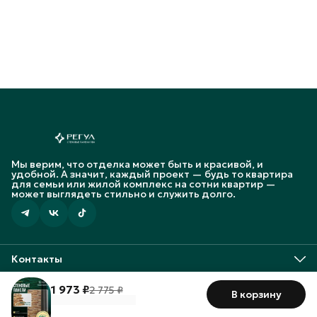
Мы верим, что отделка может быть и красивой, и
удобной. А значит, каждый проект — будь то квартира
для семьи или жилой комплекс на сотни квартир —
может выглядеть стильно и служить долго.
Контакты
Адрес
Ростовская обл, г. Новочеркасск, Харьковское шоссе
1 973 ₽
2 775 ₽
В корзину
Оплата
Доставка
Правила возврата
Реквизиты
Оферта
Полит
12/4.
Телефон
8 (988) 573-24-91