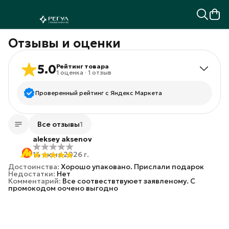
Отзывы и оценки
5.0
Рейтинг товара
1
оценка
·
1
отзыв
Проверенный рейтинг с Яндекс Маркета
5
звёзд
1
Все отзывы
1
4
звезды
0
aleksey aksenov
3
звезды
0
14 июня 2026 г.
2
звезды
0
Достоинства
:
Хорошо упаковано. Прислали подарок
1
звезда
0
Недостатки
:
Нет
Комментарий
:
Все соотвествтвуюет заявленому. С
промокодом оочено выгодно