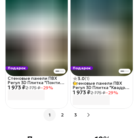
Подарок
Подарок
Стеновые панели ПВХ
3.0
(
1
)
Регул 3D Плитка "Понти"
Стеновые панели ПВХ
1 973 ₽
10 шт/уп.
Регул 3D Плитка "Квадрат
2 775 ₽
−
29
%
1 973 ₽
белый" 10 шт/уп.
2 775 ₽
−
29
%
1
2
3