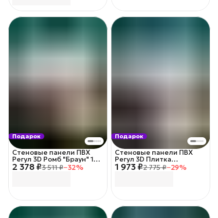
Подарок
Подарок
Стеновые панели ПВХ
Стеновые панели ПВХ
Регул 3D Ромб "Браун" 10
Регул 3D Плитка
2 378 ₽
1 973 ₽
шт/уп.
"Стеклоблоки" 10 шт/уп.
3 511 ₽
−
32
%
2 775 ₽
−
29
%