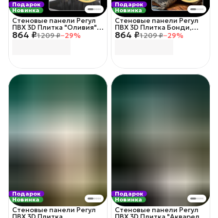
Подарок
Подарок
Новинка
Новинка
Стеновые панели Регул
Стеновые панели Регул
ПВХ 3D Плитка "Оливия"
ПВХ 3D Плитка Бонди,
864 ₽
864 ₽
10 шт/уп. 48х48см.
10шт/уп. 48х48см.
1 209 ₽
−
29
%
1 209 ₽
−
29
%
Подарок
Подарок
Новинка
Новинка
Стеновые панели Регул
Стеновые панели Регул
ПВХ 3D Плитка
ПВХ 3D Плитка "Акварель"