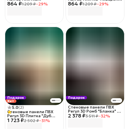
864 ₽
864 ₽
"Кашемир"10шт/уп.
10шт/уп. 48х48см.
1 209 ₽
−
29
%
1 209 ₽
−
29
%
48х48см.
Подарок
Подарок
Хит
Стеновые панели ПВХ
5.0
(
2
)
Регул 3D Ромб "Бланка" 10
Стеновые панели ПВХ
2 378 ₽
шт/уп.
Регул 3D Плитка "Дуб
3 511 ₽
−
32
%
1 723 ₽
Сонома" 10 шт/уп.
2 502 ₽
−
31
%