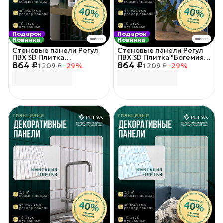
Подарок
Подарок
Новинка
Новинка
Стеновые панели Регул
Стеновые панели Регул
ПВХ 3D Плитка
ПВХ 3D Плитка "Богемия"
864 ₽
864 ₽
"Бургундия" 10шт/уп.
10шт/уп. 48х48см.
1 209 ₽
−
29
%
1 209 ₽
−
29
%
48х48см.